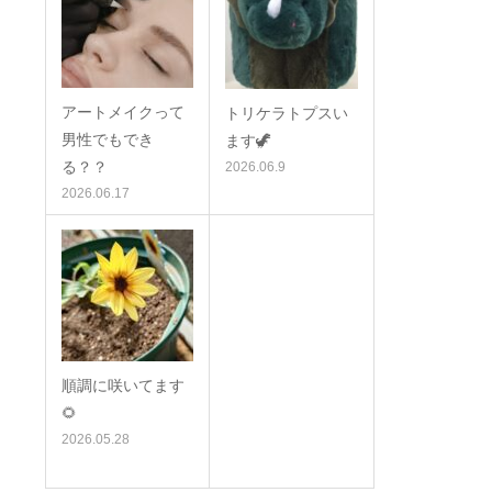
アートメイクって
トリケラトプスい
男性でもでき
ます🦖
る？？
2026.06.9
2026.06.17
順調に咲いてます
🌻
2026.05.28