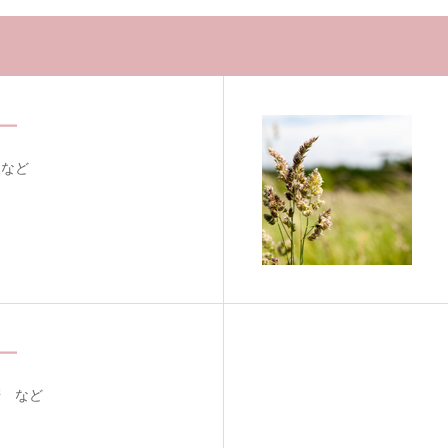
ー
）など
ギー
麦 など