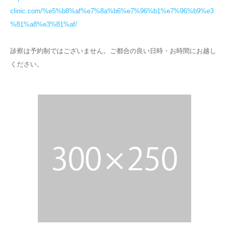
clinic.com/%e5%b8%af%e7%8a%b6%e7%96%b1%e7%96%b9%e3
%81%a8%e3%81%af/
診察は予約制ではございません。ご都合の良い日時・お時間にお越し
ください。