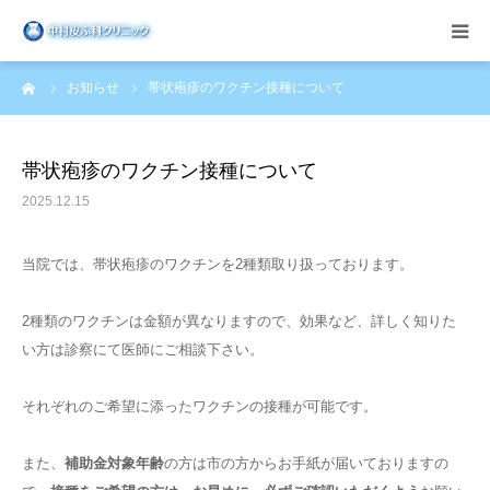
ーム
お知らせ
帯状疱疹のワクチン接種について
医院案内
診療科目
帯状疱疹のワクチン接種について
2025.12.15
お知らせ
当院では、帯状疱疹のワクチンを2種類取り扱っております。
ブログ
2種類のワクチンは金額が異なりますので、効果など、詳しく知りた
アクセス
い方は診察にて医師にご相談下さい。
併設サロン
それぞれのご希望に添ったワクチンの接種が可能です。
また、
補助金対象年齢
の方は市の方からお手紙が届いておりますの