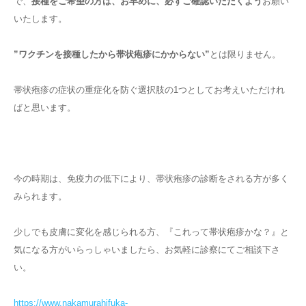
で、
接種をご希望の方は、お早めに、必ずご確認いただくよう
お願い
いたします。
”ワクチンを接種したから帯状疱疹にかからない”
とは限りません。
帯状疱疹の症状の重症化を防ぐ選択肢の1つとしてお考えいただけれ
ばと思います。
今の時期は、免疫力の低下により、帯状疱疹の診断をされる方が多く
みられます。
少しでも皮膚に変化を感じられる方、『これって帯状疱疹かな？』と
気になる方がいらっしゃいましたら、お気軽に診察にてご相談下さ
い。
https://www.nakamurahifuka-