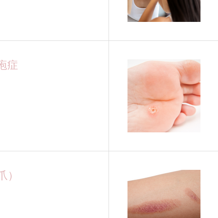
疱症
爪）