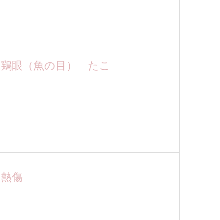
鶏眼（魚の目） たこ
熱傷