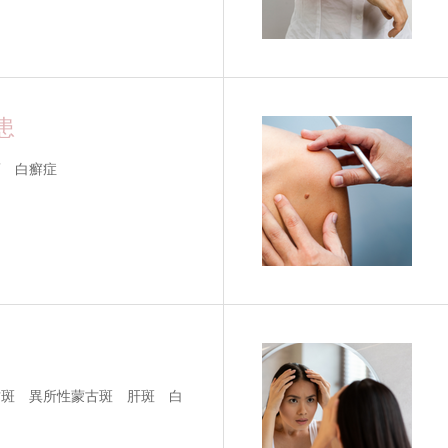
患
瘤 白癬症
古斑 異所性蒙古斑 肝斑 白