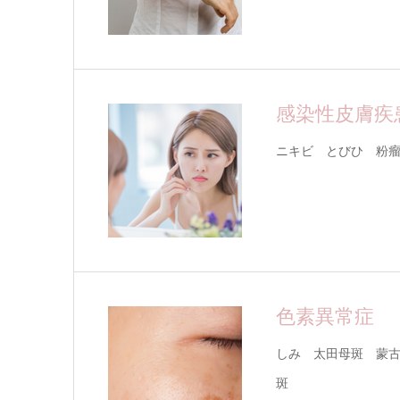
感染性皮膚疾
ニキビ とびひ 粉
色素異常症
しみ 太田母斑 蒙
斑