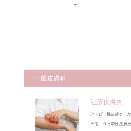
す。
一般皮膚科
湿疹皮膚炎
アトピー性皮膚炎 
汗疱 うっ滞性皮膚