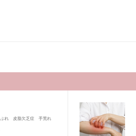
かぶれ 皮脂欠乏症 手荒れ
炎