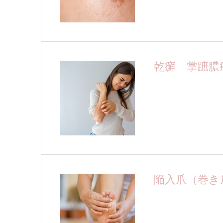
乾癬 掌蹠膿
陥入爪（巻き